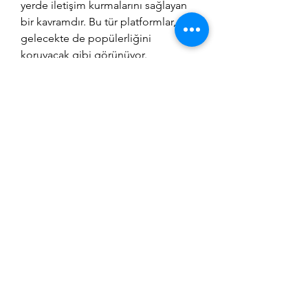
yerde iletişim kurmalarını sağlayan 
bir kavramdır. Bu tür platformlar, 
gelecekte de popülerliğini 
koruyacak gibi görünüyor.
AMYSA CHILE
ventas@amysa.cl
+56 72 258 4305
Avda. Salvador Allende 0131
Sitio 2 A-1, Rancagua