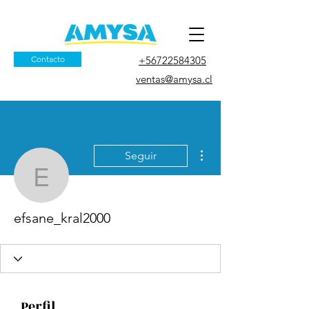
Contacto
+56722584305
ventas@amysa.cl
Más acciones
Seguir
efsane_kral2000
efsane_kral2000
Perfil