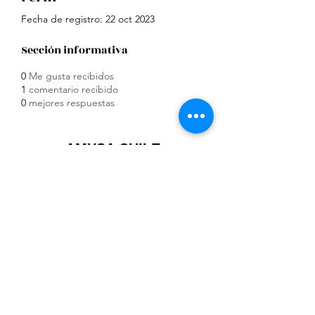
Fecha de registro: 22 oct 2023
Sección informativa
0
Me gusta recibidos
1
comentario recibido
0
mejores respuestas
AMYSA CHILE
ventas@amysa.cl
+56 72 258 4305
Avda. Salvador Allende 0131
Sitio 2 A-1, Rancagua