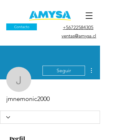
Contacto
+56722584305
ventas@amysa.cl
Más acciones
Seguir
jmnemonic2000
jmnemonic2000
Perfil