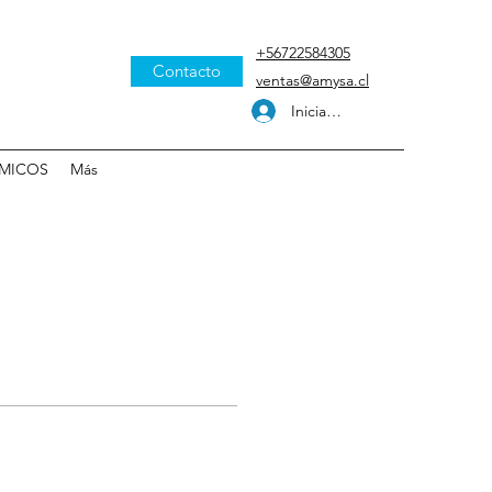
+56722584305
Contacto
ventas@amysa.cl
Iniciar sesión
MICOS
Más