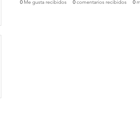
0
Me gusta recibidos
0
comentarios recibidos
0
m
AMYSA CHILE
ventas@amysa.cl