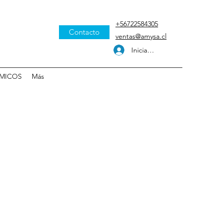
+56722584305
Contacto
ventas@amysa.cl
Iniciar sesión
MICOS
Más