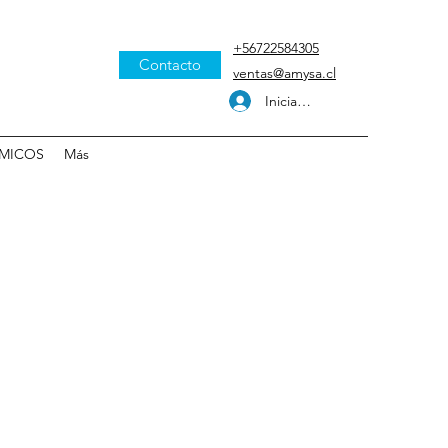
+56722584305
Contacto
ventas@amysa.cl
Iniciar sesión
MICOS
Más