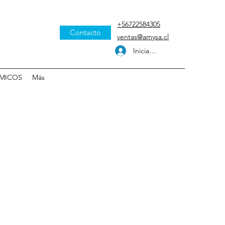
+56722584305
Contacto
ventas@amysa.cl
Iniciar sesión
MICOS
Más