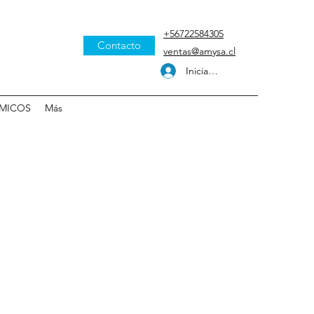
+56722584305
Contacto
ventas@amysa.cl
Iniciar sesión
MICOS
Más