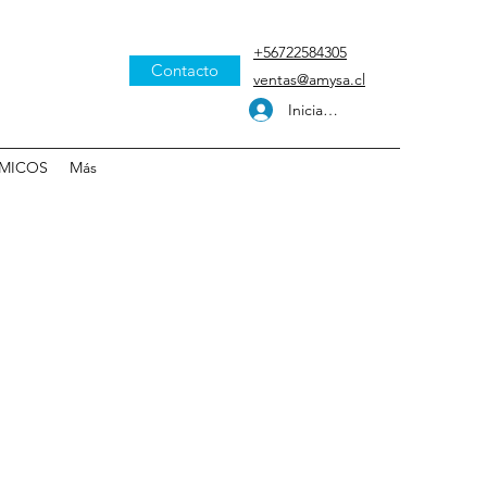
+56722584305
Contacto
ventas@amysa.cl
Iniciar sesión
MICOS
Más