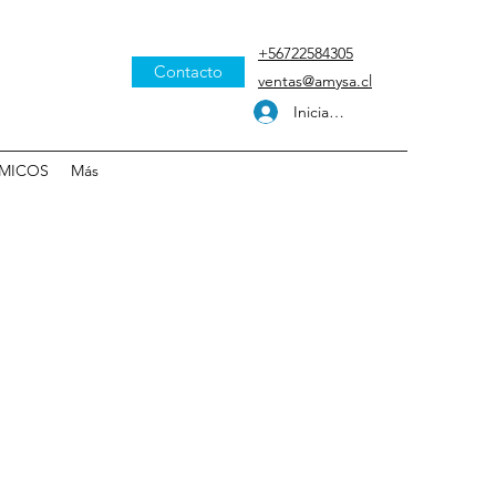
+56722584305
Contacto
ventas@amysa.cl
Iniciar sesión
MICOS
Más