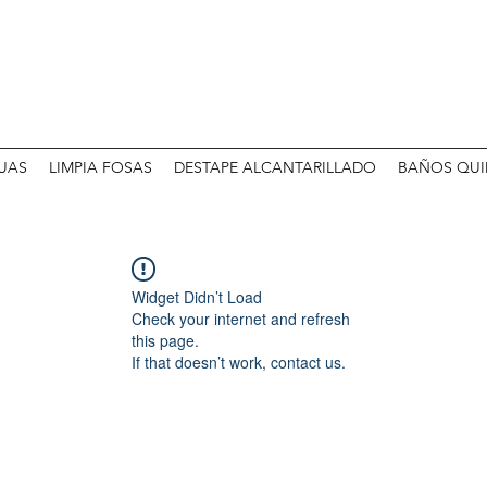
UAS
LIMPIA FOSAS
DESTAPE ALCANTARILLADO
BAÑOS QUI
Widget Didn’t Load
Check your internet and refresh
this page.
If that doesn’t work, contact us.