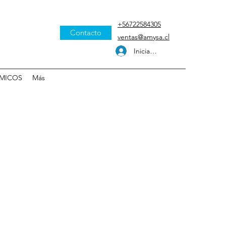
+56722584305
Contacto
ventas@amysa.cl
Iniciar sesión
MICOS
Más