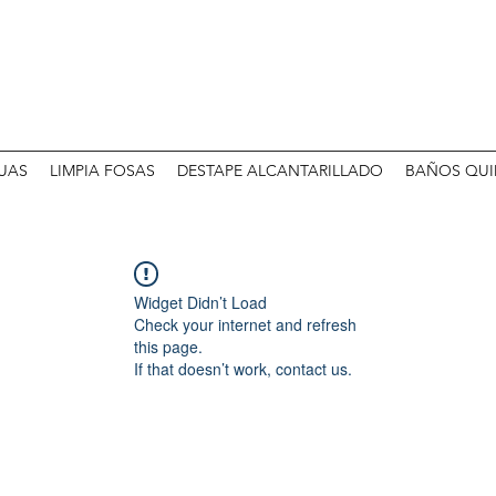
UAS
LIMPIA FOSAS
DESTAPE ALCANTARILLADO
BAÑOS QUI
Widget Didn’t Load
Check your internet and refresh
this page.
If that doesn’t work, contact us.