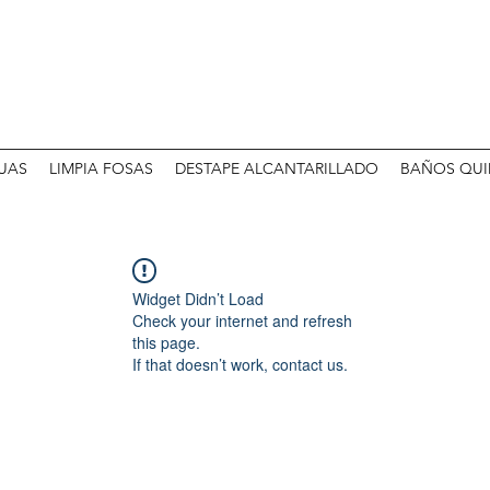
UAS
LIMPIA FOSAS
DESTAPE ALCANTARILLADO
BAÑOS QUI
Widget Didn’t Load
Check your internet and refresh
this page.
If that doesn’t work, contact us.