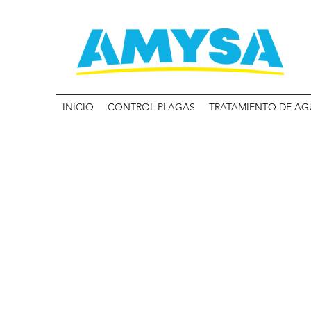
INICIO
CONTROL PLAGAS
TRATAMIENTO DE AG