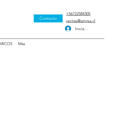
+56722584305
Contacto
ventas@amysa.cl
Iniciar sesión
MICOS
Más