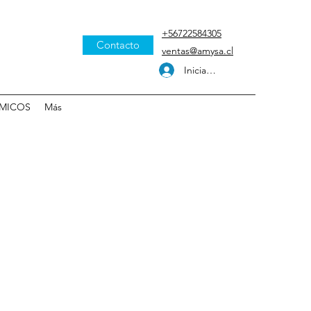
+56722584305
Contacto
ventas@amysa.cl
Iniciar sesión
MICOS
Más