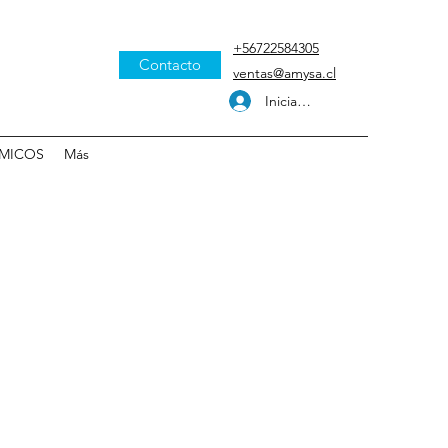
+56722584305
Contacto
ventas@amysa.cl
Iniciar sesión
MICOS
Más