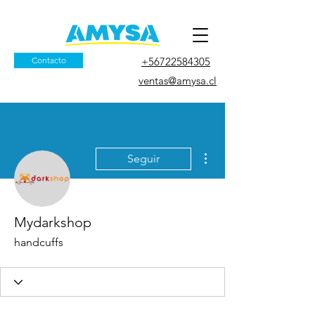
Contacto
+56722584305
ventas@amysa.cl
Más acciones
Seguir
Mydarkshop
handcuffs