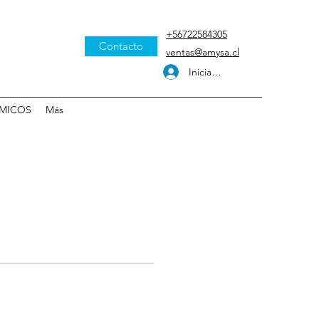
+56722584305
Contacto
ventas@amysa.cl
Iniciar sesión
MICOS
Más