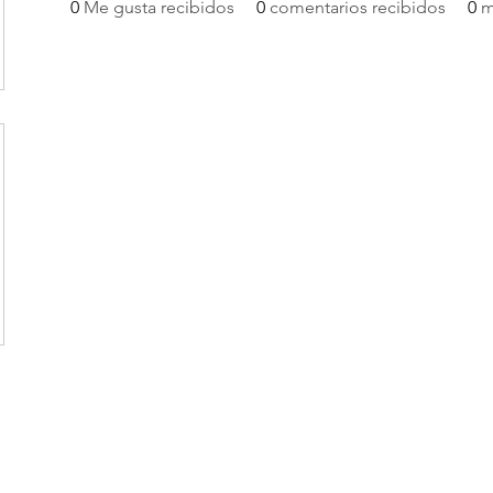
0
Me gusta recibidos
0
comentarios recibidos
0
m
AMYSA CHILE
ventas@amysa.cl