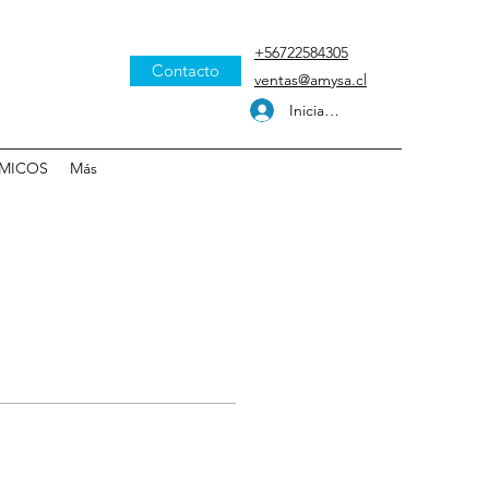
+56722584305
Contacto
ventas@amysa.cl
Iniciar sesión
MICOS
Más