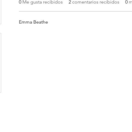
0
Me gusta recibidos
2
comentarios recibidos
0
m
Emma Beathe
AMYSA CHILE
ventas@amysa.cl