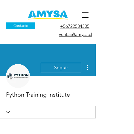
Contacto
+56722584305
ventas@amysa.cl
Más acciones
Seguir
Python Training Institute