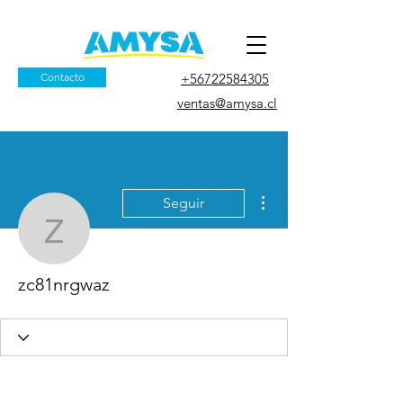
Contacto
+56722584305
ventas@amysa.cl
Más acciones
Seguir
zc81nrgwaz
zc81nrgwaz